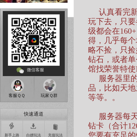
认真看完新
玩下去，只要
级都会在16
得，几乎每个
略不捡，只捡
钻石，或者单
馆找荣誉特使
微信客服
服务器里的
品，比如天地
等等。。
客服ＱＱ
玩家Ｑ群
快速通道
服务器每天早
钻卡（合计1
您要有充足的
新手上路
白嫖玩法
充值玩法