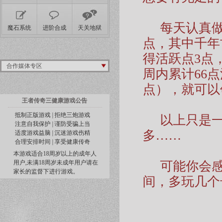
每天认真做D
魔石系统
进阶合成
天关地狱
点，其中千年
得活跃点3点
合作媒体专区
周内累计66
点），就可以
王者传奇三健康游戏公告
抵制正版游戏 | 拒绝三炮游戏
以上只是一
注意自我保护 | 谨防受骗上当
多……
适度游戏益脑 | 沉迷游戏伤精
合理安排时间 | 享受健康传奇
本游戏适合18周岁以上的成年人
用户,未满18周岁未成年用户请在
可能你会感
家长的监督下进行游戏。
间，多玩几个