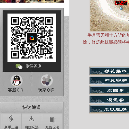
半月弯刀和十方斩的加
除，修炼此技能必须将
微信客服
客服ＱＱ
玩家Ｑ群
快速通道
新手上路
白嫖玩法
充值玩法