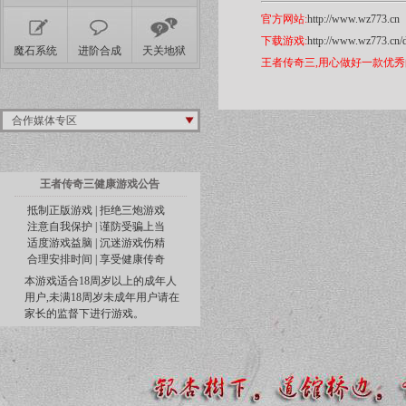
官方网站:
http://www.wz773.cn
下载游戏:
http://www.wz773.cn/
魔石系统
进阶合成
天关地狱
王者传奇三,用心做好一款优秀
合作媒体专区
王者传奇三健康游戏公告
抵制正版游戏 | 拒绝三炮游戏
注意自我保护 | 谨防受骗上当
适度游戏益脑 | 沉迷游戏伤精
合理安排时间 | 享受健康传奇
本游戏适合18周岁以上的成年人
用户,未满18周岁未成年用户请在
家长的监督下进行游戏。